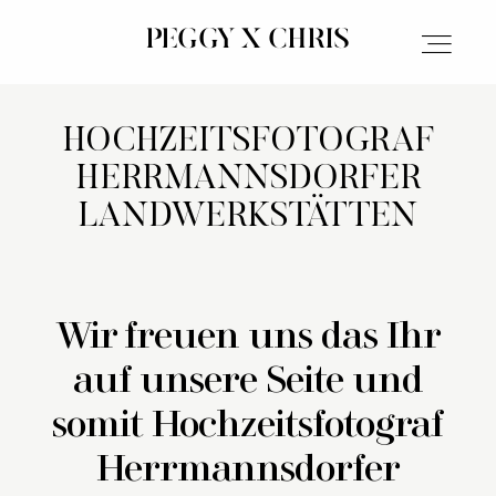
PEGGY X CHRIS
PEGGY X CHRIS
HOCHZEITSFOTOGRAF
PORTFOLIO
HERRMANNSDORFER
LANDWERKSTÄTTEN
REPORTAGEN
ÜBER UNS
Wir freuen uns das Ihr
auf unsere Seite und
somit Hochzeitsfotograf
INVESTITION
Herrmannsdorfer